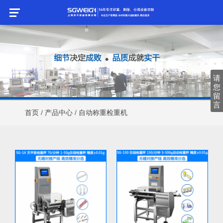
请
请
您
您
留
留
言
言
首页
/
产品中心
/
自动称重检重机