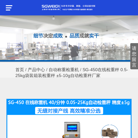
请
请
您
您
留
留
言
言
首页
/
产品中心
/
自动称重检重机
/
SG-450在线检重秤 0.5-
25kg袋装箱装检重秤 ±5-10g自动检重秤厂家