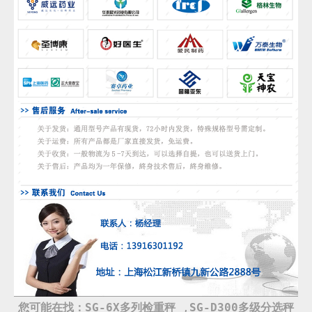
您可能在找：
SG-6X多列检重秤
,
SG-D300多级分选秤