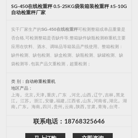
SG-450在线检重秤 0.5-25KG袋装箱装检重秤 ±5-10G
自动检重秤厂家
实干厂家生产的
SG-450在线检重秤
可检测整箱或单品重量是
否合格,可检测整箱是否缺件等;整箱缺件缺瓶检测称重机主要
应用在饮料、酒水、调味品等箱装品产线使用。
整箱检测：
缺件检测、缺包检测、缺盒检测、缺瓶检测、缺罐检测、缺
袋检测等.包装产品欠重检测，超重检测；
类 别：
自动称重检重机
地区产品：
上海, 北京,天津,重庆,广东 ,河北,山西,辽宁,吉林,黑龙
江, 江苏, 浙江,安徽,福建,江西省,山东,河南省,湖北, 湖
南,广东, 海南,四川,贵州,云南,陕西,甘肃,青海,台湾.
联系电话：18768325646