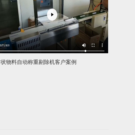
料自动称重剔除机客户案例
在线自动称重
视频