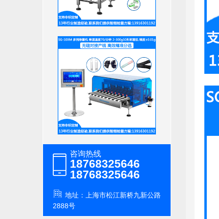
咨询热线
18768325646
18768325646
地址：上海市松江新桥九新公路
2888号