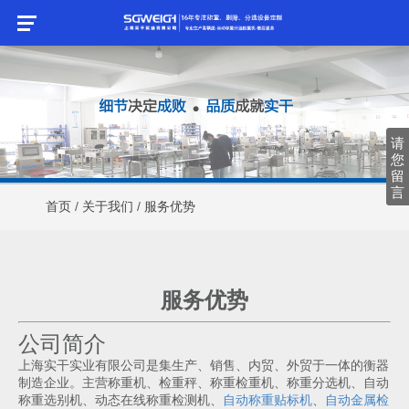
请
请
您
您
留
留
言
言
首页
/
关于我们
/
服务优势
服务优势
公司简介
上海实干实业有限公司是集生产、销售、内贸、外贸于一体的衡器
制造企业。主营称重机、检重秤、称重检重机、称重分选机、自动
称重选别机、动态在线称重检测机、
自动称重贴标机
、
自动金属检