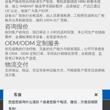
设备严格依照合同标准生产制造。整机搭载德国 HBM 称重传感
器、瑞士 HABASIT 输送带等国际配件，品质稳定，产品已通过
CE 认证，收获广大客户好评。
设备出厂前执行全检流程，由人员逐项检测，工程师完成终出厂检
验并出具检验报告，做到 100% 出厂质检。
咨询报价
收到客户咨询后，我们将在 2 小时内及时回复。本公司生产在线检
重秤、金属检测机等设备，欢迎咨询合作。
OEM/ODM 定制服务
依托成熟的行业经验、完备的生产能力与研发团队，公司可承接各
类 OEM、ODM 定制订单。车间实行精细化管理，全程跟进、监
督笔订单的生产进度。
物流交付
支持海运、陆运、空运等多种运输方式，可根据客户需求活选择物
流方案。
© 上海实干实业有限公司
网站地图
备案号：
沪ICP备11001055
×
客服
号-44
您是想咨询什么项目？或者您留个电话、微信，方便后续联
系您!