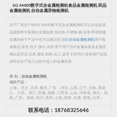
SG-M400数字式全金属检测机食品金属检测机 药品
金属检测机 自动金属异物检测机
实干厂家生产的SG-M400数字式全金属检测机可以从包装成
品或散料中探测出金属杂质,包括铁,不锈钢,铜,铝等;即便细微
金属内嵌于产品中也可以被识别.该款
自动金属检测机
用于检
测食品,面包,包子,馒头,水饺,饼干等产品中金属杂质及金属异
物以及药品,玩具,服装,制鞋,化工,皮革,针织等行业检测产品或
原料在生产加工过程中混入的金属杂质。
类 别：
自动金属检测机
地区产品：
上海, 北京,天津,重庆,广东 ,河北,山西,辽宁,吉林,黑龙
江, 江苏, 浙江,安徽,福建,江西省,山东,河南省,湖北, 湖
南,广东, 海南,四川,贵州,云南,陕西,甘肃,青海,台湾.
联系电话：18768325646